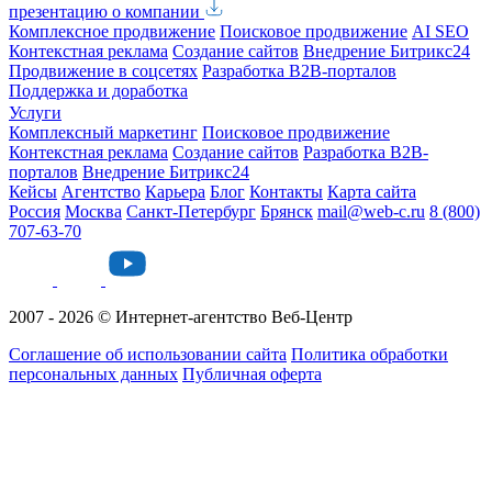
презентацию о компании
Комплексное продвижение
Поисковое продвижение
AI SEO
Контекстная реклама
Создание сайтов
Внедрение Битрикс24
Продвижение в соцсетях
Разработка B2B-порталов
Поддержка и доработка
Услуги
Комплексный маркетинг
Поисковое продвижение
Контекстная реклама
Создание сайтов
Разработка B2B-
порталов
Внедрение Битрикс24
Кейсы
Агентство
Карьера
Блог
Контакты
Карта сайта
Россия
Москва
Санкт-Петербург
Брянск
mail@web-c.ru
8 (800)
707-63-70
2007 - 2026 © Интернет-агентство Веб-Центр
Соглашение об использовании сайта
Политика обработки
персональных данных
Публичная оферта