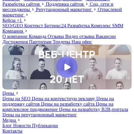
Разработка сайтов
Поддержка сайтов
Соц. сети и
мессенджеры
Репутационный маркетинг
Отраслевой
маркетинг
Кейсы
+1
SEO/GEO
Контекст
Битрикс24
Разработка
Комплекс
SMM
Компания
О компании
Команда
Отзывы
Видео отзывы
Вакансии
Достижения
Партнерам
Тендеры
Наш офис
Цены
Цены на SEO
Цены на контекстную рекламу
Цены на
поддержку сайтов
Цены на разработку сайта
Цены на
комплексное продвижение
Цены на разработку В2В-портала
Цены на репутационный маркетинг
Медиа
Блог
Новости
Публикации
Контакты