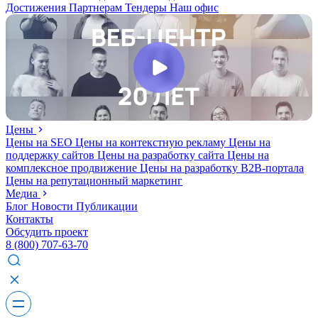
Достижения
Партнерам
Тендеры
Наш офис
Цены
Цены на SEO
Цены на контекстную рекламу
Цены на
поддержку сайтов
Цены на разработку сайта
Цены на
комплексное продвижение
Цены на разработку В2В-портала
Цены на репутационный маркетинг
Медиа
Блог
Новости
Публикации
Контакты
Обсудить проект
8 (800) 707-63-70