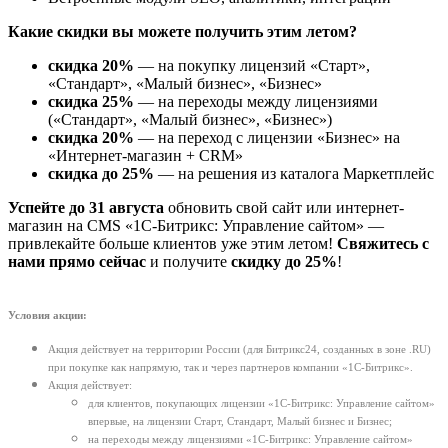
Какие скидки вы можете получить этим летом?
скидка 20%
— на покупку лицензий «Старт»,
«Стандарт», «Малый бизнес», «Бизнес»
скидка 25%
— на переходы между лицензиями
(«Стандарт», «Малый бизнес», «Бизнес»)
скидка 20%
— на переход с лицензии «Бизнес» на
«Интернет-магазин + CRM»
скидка до 25%
— на решения из каталога Маркетплейс
Успейте до 31 августа
обновить свой сайт или интернет-
магазин на CMS «1С-Битрикс: Управление сайтом» —
привлекайте больше клиентов уже этим летом!
Свяжитесь с
нами прямо сейчас
и получите
скидку до 25%
!
Условия акции:
Акция действует на территории России (для Битрикс24, созданных в зоне .RU)
при покупке как напрямую, так и через партнеров компании «1С-Битрикс».
Акция действует:
для клиентов, покупающих лицензии «1С-Битрикс: Управление сайтом»
впервые, на лицензии Старт, Стандарт, Малый бизнес и Бизнес;
на переходы между лицензиями «1С-Битрикс: Управление сайтом»