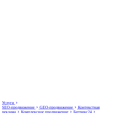
Услуги
SEO-продвижение
GEO-продвижение
Контекстная
реклама
Комплексное продвижение
Битрикс24