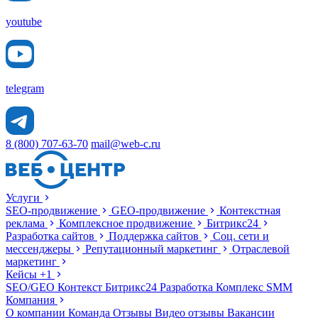
youtube
telegram
8 (800) 707-63-70
mail@web-c.ru
Услуги
SEO-продвижение
GEO-продвижение
Контекстная
реклама
Комплексное продвижение
Битрикс24
Разработка сайтов
Поддержка сайтов
Соц. сети и
мессенджеры
Репутационный маркетинг
Отраслевой
маркетинг
Кейсы
+1
SEO/GEO
Контекст
Битрикс24
Разработка
Комплекс
SMM
Компания
О компании
Команда
Отзывы
Видео отзывы
Вакансии