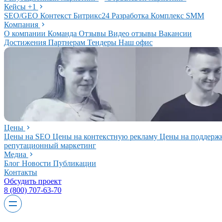
Кейсы
+1
SEO/GEO
Контекст
Битрикс24
Разработка
Комплекс
SMM
Компания
О компании
Команда
Отзывы
Видео отзывы
Вакансии
Достижения
Партнерам
Тендеры
Наш офис
Цены
Цены на SEO
Цены на контекстную рекламу
Цены на поддерж
репутационный маркетинг
Медиа
Блог
Новости
Публикации
Контакты
Обсудить проект
8 (800) 707-63-70