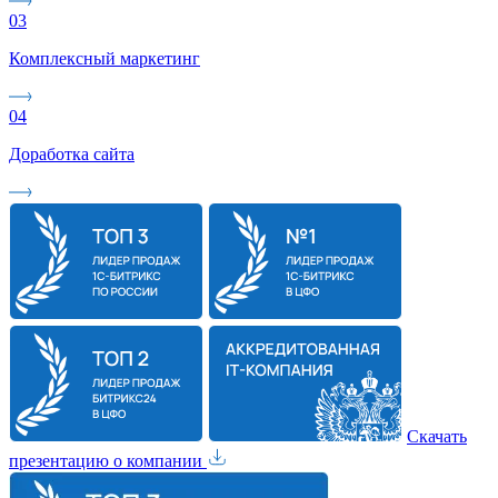
03
Комплексный маркетинг
04
Доработка сайта
Скачать
презентацию о компании