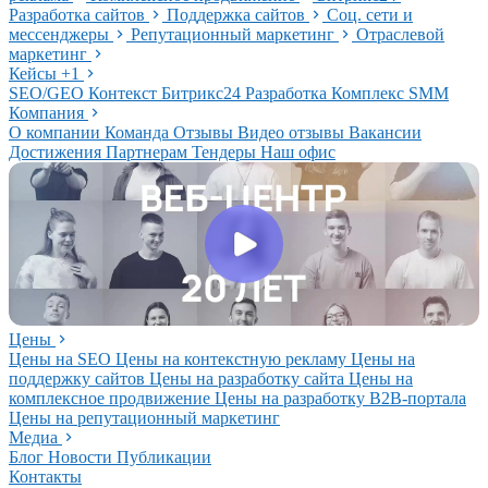
Разработка сайтов
Поддержка сайтов
Соц. сети и
мессенджеры
Репутационный маркетинг
Отраслевой
маркетинг
Кейсы
+1
SEO/GEO
Контекст
Битрикс24
Разработка
Комплекс
SMM
Компания
О компании
Команда
Отзывы
Видео отзывы
Вакансии
Достижения
Партнерам
Тендеры
Наш офис
Цены
Цены на SEO
Цены на контекстную рекламу
Цены на
поддержку сайтов
Цены на разработку сайта
Цены на
комплексное продвижение
Цены на разработку В2В-портала
Цены на репутационный маркетинг
Медиа
Блог
Новости
Публикации
Контакты