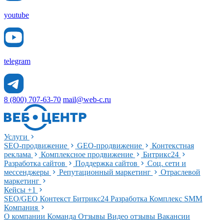
youtube
telegram
8 (800) 707-63-70
mail@web-c.ru
Услуги
SEO-продвижение
GEO-продвижение
Контекстная
реклама
Комплексное продвижение
Битрикс24
Разработка сайтов
Поддержка сайтов
Соц. сети и
мессенджеры
Репутационный маркетинг
Отраслевой
маркетинг
Кейсы
+1
SEO/GEO
Контекст
Битрикс24
Разработка
Комплекс
SMM
Компания
О компании
Команда
Отзывы
Видео отзывы
Вакансии