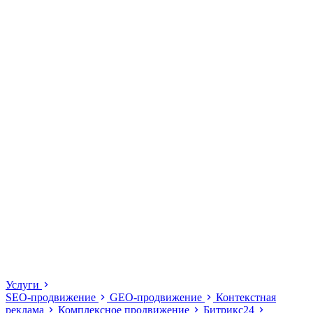
Услуги
SEO-продвижение
GEO-продвижение
Контекстная
реклама
Комплексное продвижение
Битрикс24