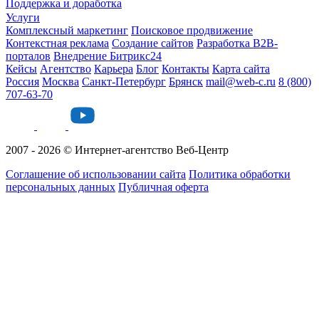
Поддержка и доработка
Услуги
Комплексный маркетинг
Поисковое продвижение
Контекстная реклама
Создание сайтов
Разработка B2B-
порталов
Внедрение Битрикс24
Кейсы
Агентство
Карьера
Блог
Контакты
Карта сайта
Россия
Москва
Санкт-Петербург
Брянск
mail@web-c.ru
8 (800)
707-63-70
2007 - 2026 © Интернет-агентство Веб-Центр
Соглашение об использовании сайта
Политика обработки
персональных данных
Публичная оферта