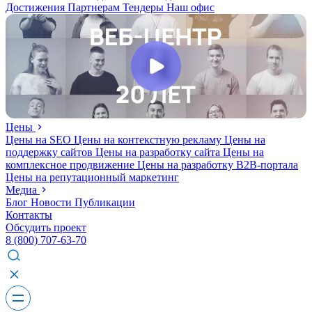
Достижения
Партнерам
Тендеры
Наш офис
Цены
Цены на SEO
Цены на контекстную рекламу
Цены на
поддержку сайтов
Цены на разработку сайта
Цены на
комплексное продвижение
Цены на разработку В2В-портала
Цены на репутационный маркетинг
Медиа
Блог
Новости
Публикации
Контакты
Обсудить проект
8 (800) 707-63-70