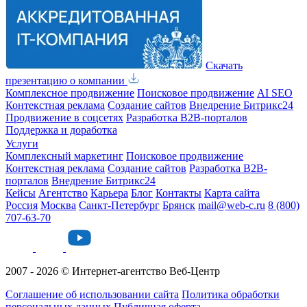
Скачать
презентацию о компании
Комплексное продвижение
Поисковое продвижение
AI SEO
Контекстная реклама
Создание сайтов
Внедрение Битрикс24
Продвижение в соцсетях
Разработка B2B-порталов
Поддержка и доработка
Услуги
Комплексный маркетинг
Поисковое продвижение
Контекстная реклама
Создание сайтов
Разработка B2B-
порталов
Внедрение Битрикс24
Кейсы
Агентство
Карьера
Блог
Контакты
Карта сайта
Россия
Москва
Санкт-Петербург
Брянск
mail@web-c.ru
8 (800)
707-63-70
2007 - 2026 © Интернет-агентство Веб-Центр
Соглашение об использовании сайта
Политика обработки
персональных данных
Публичная оферта