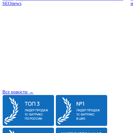
SEOnews
н
Все новости →