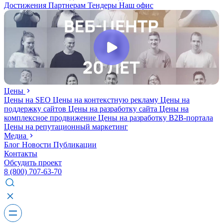
Достижения
Партнерам
Тендеры
Наш офис
Цены
Цены на SEO
Цены на контекстную рекламу
Цены на
поддержку сайтов
Цены на разработку сайта
Цены на
комплексное продвижение
Цены на разработку В2В-портала
Цены на репутационный маркетинг
Медиа
Блог
Новости
Публикации
Контакты
Обсудить проект
8 (800) 707-63-70