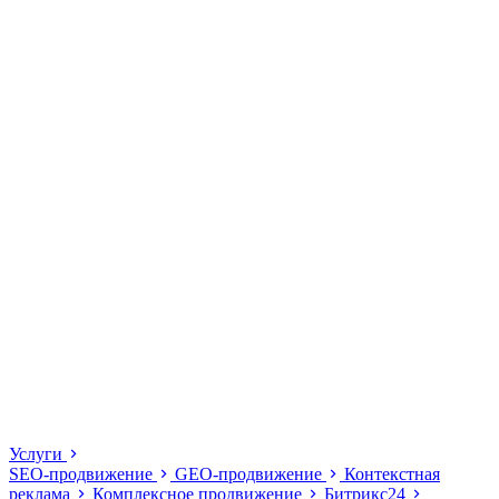
Услуги
SEO-продвижение
GEO-продвижение
Контекстная
реклама
Комплексное продвижение
Битрикс24