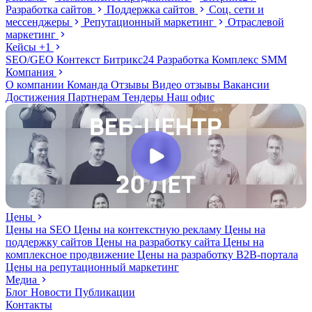
Разработка сайтов
Поддержка сайтов
Соц. сети и
мессенджеры
Репутационный маркетинг
Отраслевой
маркетинг
Кейсы
+1
SEO/GEO
Контекст
Битрикс24
Разработка
Комплекс
SMM
Компания
О компании
Команда
Отзывы
Видео отзывы
Вакансии
Достижения
Партнерам
Тендеры
Наш офис
Цены
Цены на SEO
Цены на контекстную рекламу
Цены на
поддержку сайтов
Цены на разработку сайта
Цены на
комплексное продвижение
Цены на разработку В2В-портала
Цены на репутационный маркетинг
Медиа
Блог
Новости
Публикации
Контакты