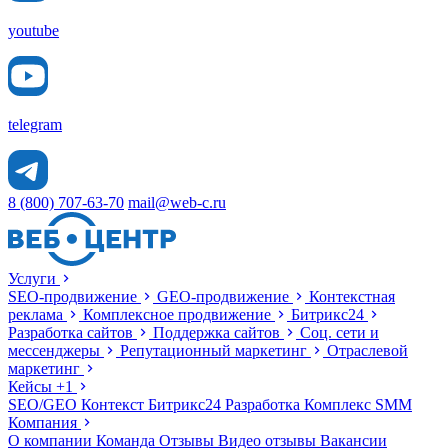
youtube
telegram
8 (800) 707-63-70
mail@web-c.ru
Услуги
SEO-продвижение
GEO-продвижение
Контекстная
реклама
Комплексное продвижение
Битрикс24
Разработка сайтов
Поддержка сайтов
Соц. сети и
мессенджеры
Репутационный маркетинг
Отраслевой
маркетинг
Кейсы
+1
SEO/GEO
Контекст
Битрикс24
Разработка
Комплекс
SMM
Компания
О компании
Команда
Отзывы
Видео отзывы
Вакансии