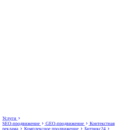
Услуги
SEO-продвижение
GEO-продвижение
Контекстная
реклама
Комплексное продвижение
Битрикс24