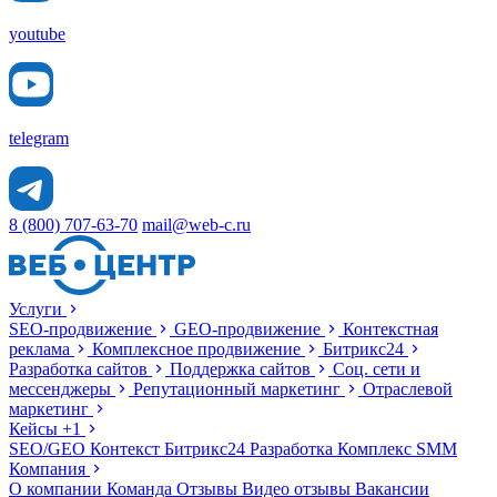
youtube
telegram
8 (800) 707-63-70
mail@web-c.ru
Услуги
SEO-продвижение
GEO-продвижение
Контекстная
реклама
Комплексное продвижение
Битрикс24
Разработка сайтов
Поддержка сайтов
Соц. сети и
мессенджеры
Репутационный маркетинг
Отраслевой
маркетинг
Кейсы
+1
SEO/GEO
Контекст
Битрикс24
Разработка
Комплекс
SMM
Компания
О компании
Команда
Отзывы
Видео отзывы
Вакансии