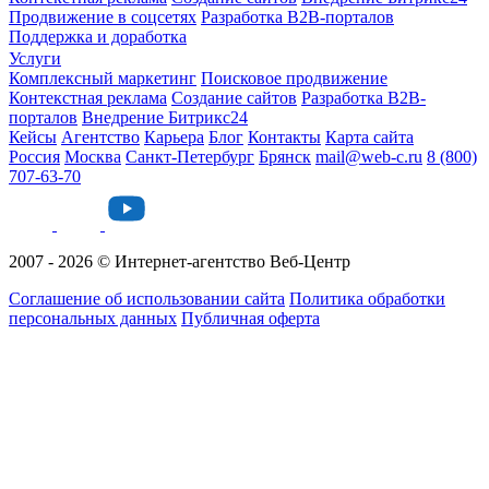
Продвижение в соцсетях
Разработка B2B-порталов
Поддержка и доработка
Услуги
Комплексный маркетинг
Поисковое продвижение
Контекстная реклама
Создание сайтов
Разработка B2B-
порталов
Внедрение Битрикс24
Кейсы
Агентство
Карьера
Блог
Контакты
Карта сайта
Россия
Москва
Санкт-Петербург
Брянск
mail@web-c.ru
8 (800)
707-63-70
2007 - 2026 © Интернет-агентство Веб-Центр
Соглашение об использовании сайта
Политика обработки
персональных данных
Публичная оферта