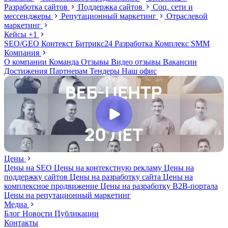
Разработка сайтов
Поддержка сайтов
Соц. сети и
мессенджеры
Репутационный маркетинг
Отраслевой
маркетинг
Кейсы
+1
SEO/GEO
Контекст
Битрикс24
Разработка
Комплекс
SMM
Компания
О компании
Команда
Отзывы
Видео отзывы
Вакансии
Достижения
Партнерам
Тендеры
Наш офис
Цены
Цены на SEO
Цены на контекстную рекламу
Цены на
поддержку сайтов
Цены на разработку сайта
Цены на
комплексное продвижение
Цены на разработку В2В-портала
Цены на репутационный маркетинг
Медиа
Блог
Новости
Публикации
Контакты