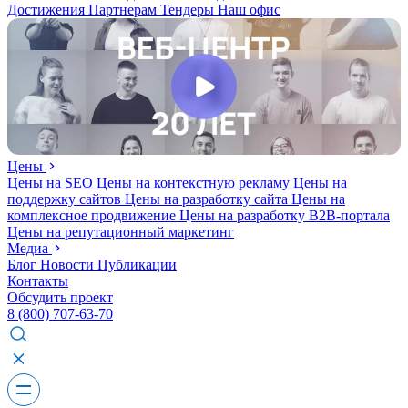
Достижения
Партнерам
Тендеры
Наш офис
Цены
Цены на SEO
Цены на контекстную рекламу
Цены на
поддержку сайтов
Цены на разработку сайта
Цены на
комплексное продвижение
Цены на разработку В2В-портала
Цены на репутационный маркетинг
Медиа
Блог
Новости
Публикации
Контакты
Обсудить проект
8 (800) 707-63-70