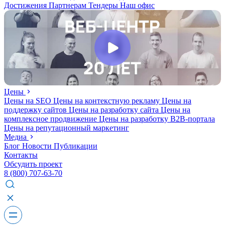
Достижения
Партнерам
Тендеры
Наш офис
Цены
Цены на SEO
Цены на контекстную рекламу
Цены на
поддержку сайтов
Цены на разработку сайта
Цены на
комплексное продвижение
Цены на разработку В2В-портала
Цены на репутационный маркетинг
Медиа
Блог
Новости
Публикации
Контакты
Обсудить проект
8 (800) 707-63-70