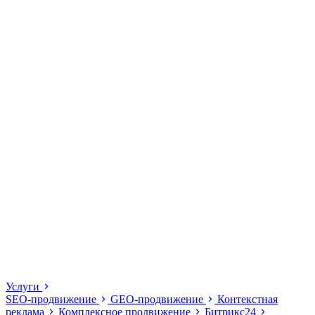
Услуги
SEO-продвижение
GEO-продвижение
Контекстная
реклама
Комплексное продвижение
Битрикс24