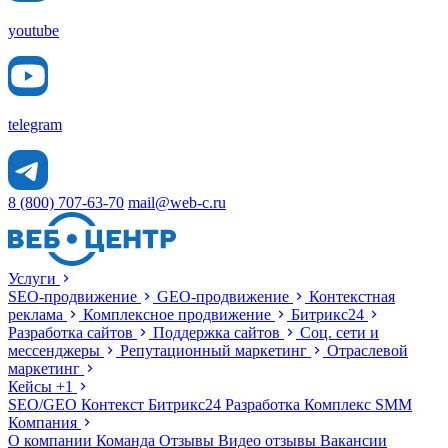
youtube
telegram
8 (800) 707-63-70
mail@web-c.ru
Услуги
SEO-продвижение
GEO-продвижение
Контекстная
реклама
Комплексное продвижение
Битрикс24
Разработка сайтов
Поддержка сайтов
Соц. сети и
мессенджеры
Репутационный маркетинг
Отраслевой
маркетинг
Кейсы
+1
SEO/GEO
Контекст
Битрикс24
Разработка
Комплекс
SMM
Компания
О компании
Команда
Отзывы
Видео отзывы
Вакансии