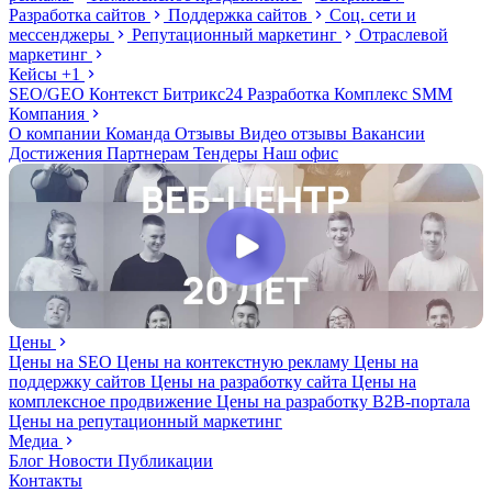
Разработка сайтов
Поддержка сайтов
Соц. сети и
мессенджеры
Репутационный маркетинг
Отраслевой
маркетинг
Кейсы
+1
SEO/GEO
Контекст
Битрикс24
Разработка
Комплекс
SMM
Компания
О компании
Команда
Отзывы
Видео отзывы
Вакансии
Достижения
Партнерам
Тендеры
Наш офис
Цены
Цены на SEO
Цены на контекстную рекламу
Цены на
поддержку сайтов
Цены на разработку сайта
Цены на
комплексное продвижение
Цены на разработку В2В-портала
Цены на репутационный маркетинг
Медиа
Блог
Новости
Публикации
Контакты