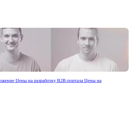
вижение
Цены на разработку В2В-портала
Цены на