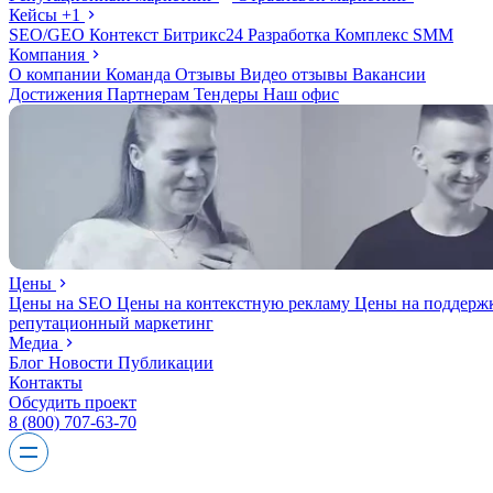
Кейсы
+1
SEO/GEO
Контекст
Битрикс24
Разработка
Комплекс
SMM
Компания
О компании
Команда
Отзывы
Видео отзывы
Вакансии
Достижения
Партнерам
Тендеры
Наш офис
Цены
Цены на SEO
Цены на контекстную рекламу
Цены на поддерж
репутационный маркетинг
Медиа
Блог
Новости
Публикации
Контакты
Обсудить проект
8 (800) 707-63-70