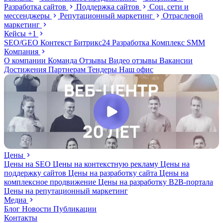
Разработка сайтов
Поддержка сайтов
Соц. сети и
мессенджеры
Репутационный маркетинг
Отраслевой
маркетинг
Кейсы
+1
SEO/GEO
Контекст
Битрикс24
Разработка
Комплекс
SMM
Компания
О компании
Команда
Отзывы
Видео отзывы
Вакансии
Достижения
Партнерам
Тендеры
Наш офис
Цены
Цены на SEO
Цены на контекстную рекламу
Цены на
поддержку сайтов
Цены на разработку сайта
Цены на
комплексное продвижение
Цены на разработку В2В-портала
Цены на репутационный маркетинг
Медиа
Блог
Новости
Публикации
Контакты