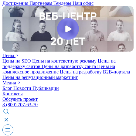
Достижения
Партнерам
Тендеры
Наш офис
Цены
Цены на SEO
Цены на контекстную рекламу
Цены на
поддержку сайтов
Цены на разработку сайта
Цены на
комплексное продвижение
Цены на разработку В2В-портала
Цены на репутационный маркетинг
Медиа
Блог
Новости
Публикации
Контакты
Обсудить проект
8 (800) 707-63-70