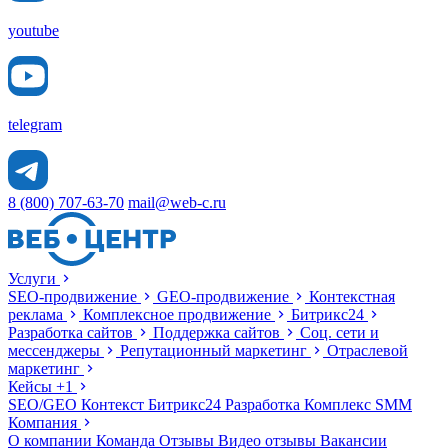
youtube
telegram
8 (800) 707-63-70
mail@web-c.ru
Услуги
SEO-продвижение
GEO-продвижение
Контекстная
реклама
Комплексное продвижение
Битрикс24
Разработка сайтов
Поддержка сайтов
Соц. сети и
мессенджеры
Репутационный маркетинг
Отраслевой
маркетинг
Кейсы
+1
SEO/GEO
Контекст
Битрикс24
Разработка
Комплекс
SMM
Компания
О компании
Команда
Отзывы
Видео отзывы
Вакансии