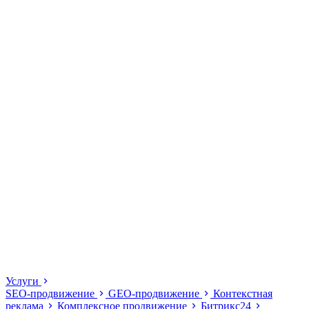
Услуги
SEO-продвижение
GEO-продвижение
Контекстная
реклама
Комплексное продвижение
Битрикс24