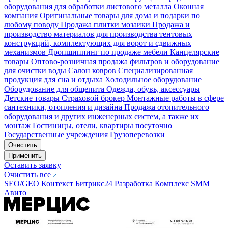
оборудования для обработки листового металла
Оконная
компания
Оригинальные товары для дома и подарки по
любому поводу
Продажа плитки мозаики
Продажа и
производство материалов для производства тентовых
конструкций, комплектующих для ворот и сдвижных
механизмов
Дропшиппинг по продаже мебели
Канцелярские
товары
Оптово-розничная продажа фильтров и оборудование
для очистки воды
Салон ковров
Специализированная
продукция для сна и отдыха
Холодильное оборудование
Оборудование для общепита
Одежда, обувь, аксессуары
Детские товары
Страховой брокер
Монтажные работы в сфере
сантехники, отопления и дизайна
Продажа отопительного
оборудования и других инженерных систем, а также их
монтаж
Гостиницы, отели, квартиры посуточно
Государственные учреждения
Грузоперевозки
Очистить
Применить
Оставить заявку
Очистить все
SEO/GEO
Контекст
Битрикс24
Разработка
Комплекс
SMM
Авито