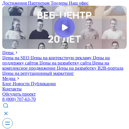
Достижения
Партнерам
Тендеры
Наш офис
Цены
Цены на SEO
Цены на контекстную рекламу
Цены на
поддержку сайтов
Цены на разработку сайта
Цены на
комплексное продвижение
Цены на разработку В2В-портала
Цены на репутационный маркетинг
Медиа
Блог
Новости
Публикации
Контакты
Обсудить проект
8 (800) 707-63-70