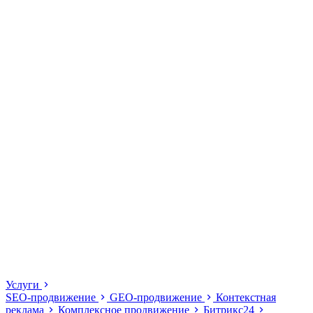
Услуги
SEO-продвижение
GEO-продвижение
Контекстная
реклама
Комплексное продвижение
Битрикс24