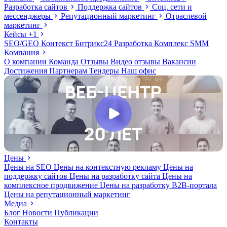
Разработка сайтов
Поддержка сайтов
Соц. сети и
мессенджеры
Репутационный маркетинг
Отраслевой
маркетинг
Кейсы
+1
SEO/GEO
Контекст
Битрикс24
Разработка
Комплекс
SMM
Компания
О компании
Команда
Отзывы
Видео отзывы
Вакансии
Достижения
Партнерам
Тендеры
Наш офис
Цены
Цены на SEO
Цены на контекстную рекламу
Цены на
поддержку сайтов
Цены на разработку сайта
Цены на
комплексное продвижение
Цены на разработку В2В-портала
Цены на репутационный маркетинг
Медиа
Блог
Новости
Публикации
Контакты