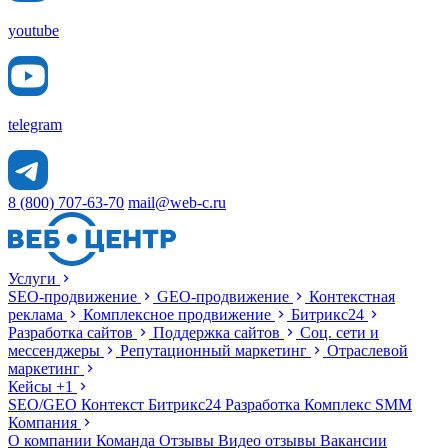
youtube
telegram
8 (800) 707-63-70
mail@web-c.ru
Услуги
SEO-продвижение
GEO-продвижение
Контекстная
реклама
Комплексное продвижение
Битрикс24
Разработка сайтов
Поддержка сайтов
Соц. сети и
мессенджеры
Репутационный маркетинг
Отраслевой
маркетинг
Кейсы
+1
SEO/GEO
Контекст
Битрикс24
Разработка
Комплекс
SMM
Компания
О компании
Команда
Отзывы
Видео отзывы
Вакансии