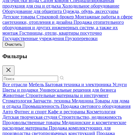
для очистки воды
Салон ковров
Специализированная
продукция для сна и отдыха
Холодильное оборудование
Оборудование для общепита
Одежда, обувь, аксессуары
Детские товары
Страховой брокер
Монтажные работы в сфере
сантехники, отопления и дизайна
Продажа отопительного
оборудования и других инженерных систем, а также их
монтаж
Гостиницы, отели, квартиры посуточно
Государственные учреждения
Грузоперевозки
Очистить
Фильтры
Все отрасли
Мебель
Бытовая техника и электроника
Услуги
Цветы и подарки
Универсальные решения для бизнеса
Животные
Строительные материалы и инструмент
Стоматология
Запчасти, техника
Медицина
Товары для дома
и отдыха
Промышленность
Продажа светового оборудования
Авто
Фитнес и спорт
Кафе и рестораны
Косметология
Детская творческая студия
Строительство, недвижимость
Продовольственные товары
Медицинские и косметические
расходные материалы
Продажа комплектующих для
производства светопрозрачных конструкций
Продажа