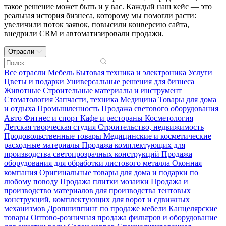
такое решение может быть и у вас. Каждый наш кейс — это
реальная история бизнеса, которому мы помогли расти:
увеличили поток заявок, повысили конверсию сайта,
внедрили CRM и автоматизировали продажи.
Отрасли
Все отрасли
Мебель
Бытовая техника и электроника
Услуги
Цветы и подарки
Универсальные решения для бизнеса
Животные
Строительные материалы и инструмент
Стоматология
Запчасти, техника
Медицина
Товары для дома
и отдыха
Промышленность
Продажа светового оборудования
Авто
Фитнес и спорт
Кафе и рестораны
Косметология
Детская творческая студия
Строительство, недвижимость
Продовольственные товары
Медицинские и косметические
расходные материалы
Продажа комплектующих для
производства светопрозрачных конструкций
Продажа
оборудования для обработки листового металла
Оконная
компания
Оригинальные товары для дома и подарки по
любому поводу
Продажа плитки мозаики
Продажа и
производство материалов для производства тентовых
конструкций, комплектующих для ворот и сдвижных
механизмов
Дропшиппинг по продаже мебели
Канцелярские
товары
Оптово-розничная продажа фильтров и оборудование