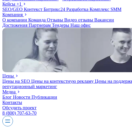
Кейсы
+1
SEO/GEO
Контекст
Битрикс24
Разработка
Комплекс
SMM
Компания
О компании
Команда
Отзывы
Видео отзывы
Вакансии
Достижения
Партнерам
Тендеры
Наш офис
Цены
Цены на SEO
Цены на контекстную рекламу
Цены на поддерж
репутационный маркетинг
Медиа
Блог
Новости
Публикации
Контакты
Обсудить проект
8 (800) 707-63-70