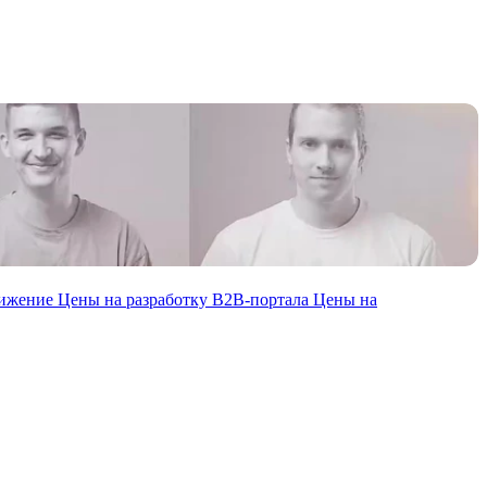
вижение
Цены на разработку В2В-портала
Цены на