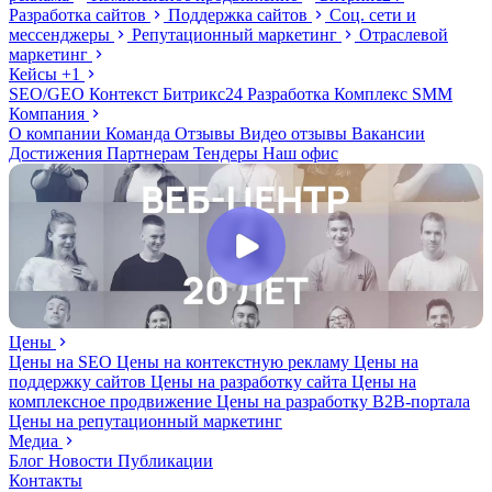
Разработка сайтов
Поддержка сайтов
Соц. сети и
мессенджеры
Репутационный маркетинг
Отраслевой
маркетинг
Кейсы
+1
SEO/GEO
Контекст
Битрикс24
Разработка
Комплекс
SMM
Компания
О компании
Команда
Отзывы
Видео отзывы
Вакансии
Достижения
Партнерам
Тендеры
Наш офис
Цены
Цены на SEO
Цены на контекстную рекламу
Цены на
поддержку сайтов
Цены на разработку сайта
Цены на
комплексное продвижение
Цены на разработку В2В-портала
Цены на репутационный маркетинг
Медиа
Блог
Новости
Публикации
Контакты