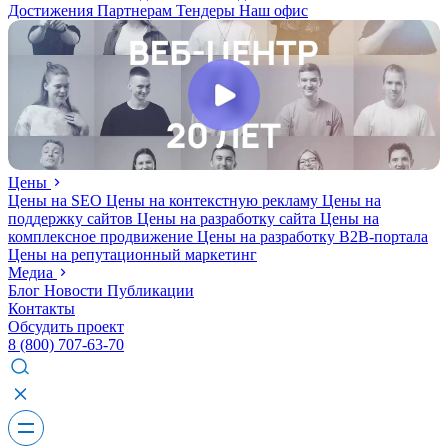
Достижения
Партнерам
Тендеры
Наш офис
Цены
Цены на SEO
Цены на контекстную рекламу
Цены на
поддержку сайтов
Цены на разработку сайта
Цены на
комплексное продвижение
Цены на разработку В2В-портала
Цены на репутационный маркетинг
Медиа
Блог
Новости
Публикации
Контакты
Обсудить проект
8 (800) 707-63-70