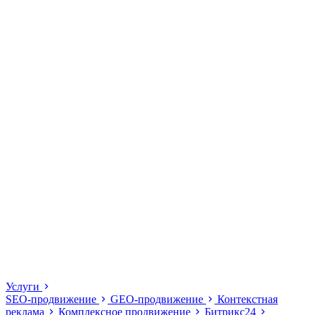
Услуги
SEO-продвижение
GEO-продвижение
Контекстная
реклама
Комплексное продвижение
Битрикс24