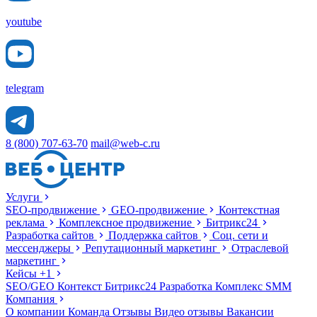
youtube
telegram
8 (800) 707-63-70
mail@web-c.ru
Услуги
SEO-продвижение
GEO-продвижение
Контекстная
реклама
Комплексное продвижение
Битрикс24
Разработка сайтов
Поддержка сайтов
Соц. сети и
мессенджеры
Репутационный маркетинг
Отраслевой
маркетинг
Кейсы
+1
SEO/GEO
Контекст
Битрикс24
Разработка
Комплекс
SMM
Компания
О компании
Команда
Отзывы
Видео отзывы
Вакансии