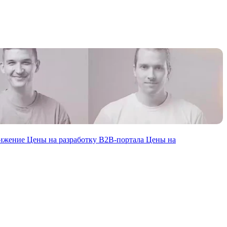
вижение
Цены на разработку В2В-портала
Цены на