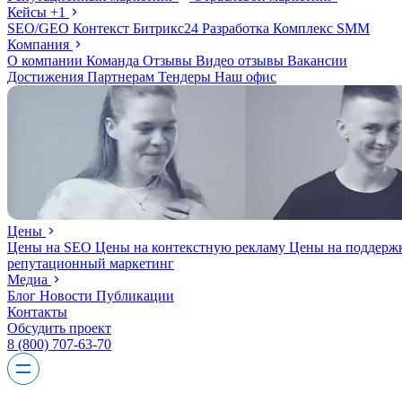
Кейсы
+1
SEO/GEO
Контекст
Битрикс24
Разработка
Комплекс
SMM
Компания
О компании
Команда
Отзывы
Видео отзывы
Вакансии
Достижения
Партнерам
Тендеры
Наш офис
Цены
Цены на SEO
Цены на контекстную рекламу
Цены на поддерж
репутационный маркетинг
Медиа
Блог
Новости
Публикации
Контакты
Обсудить проект
8 (800) 707-63-70